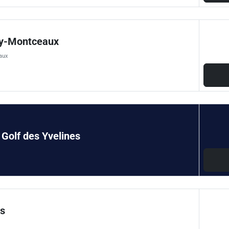
y-Montceaux
aux
Golf des Yvelines
s