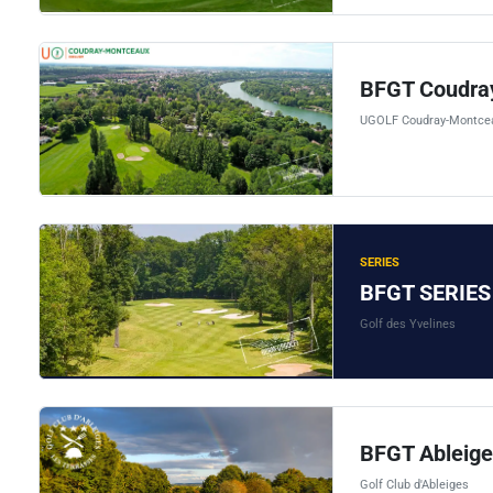
BFGT Coudra
UGOLF Coudray-Montce
SERIES
BFGT SERIES 
Golf des Yvelines
BFGT Ableige
Golf Club d'Ableiges