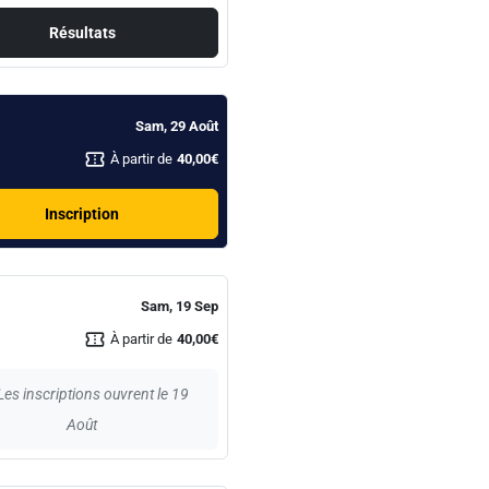
Résultats
Sam, 29 Août
confirmation_number
À partir de
40,00€
Inscription
Sam, 19 Sep
confirmation_number
À partir de
40,00€
Les inscriptions ouvrent le 19
Août