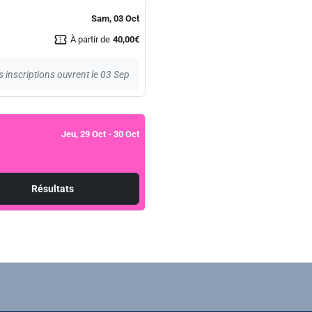
Sam, 03 Oct
confirmation_number
À partir de
40,00€
s inscriptions ouvrent le 03 Sep
Jeu, 29 Oct
- 30 Oct
Résultats