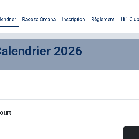
lendrier
Race to Omaha
Inscription
Règlement
Hi1 Clu
alendrier 2026
ourt