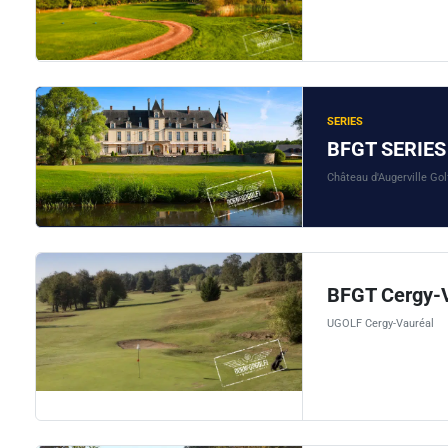
SERIES
BFGT SERIES 
Château d'Augerville Gol
BFGT Cergy-
UGOLF Cergy-Vauréal