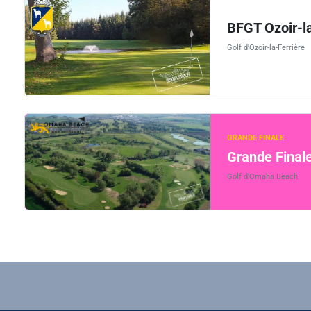
BFGT Ozoir-la
Golf d'Ozoir-la-Ferrière
GRANDE FINALE
Grande Final
Golf d'Omaha Beach