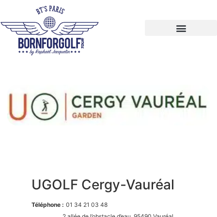
UGOLF Cergy-Vauréal
Téléphone :
01 34 21 03 48
2 allée de l’obstacle d’eau, 95490 Vauréal