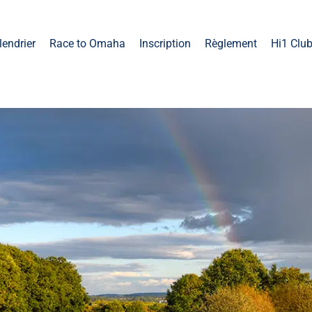
lendrier
Race to Omaha
Inscription
Règlement
Hi1 Clu